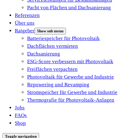
Pacht von Flächen und Dachsanierung
Referenzen
Über uns
Ratgeber
Show sub menu
Batteriespeicher für Photovoltaik
Dachflächen vermieten
Dachsanierung
ESG-Score verbessern mit Photovoltaik
Freiflächen verpachten
Photovoltaik für Gewerbe und Industrie
Repowering und Revamping
Stromspeicher für Gewerbe und Industrie
Thermografie für Photovoltaik-Anlagen
Jobs
FAQs
Shop
Toggle navigation